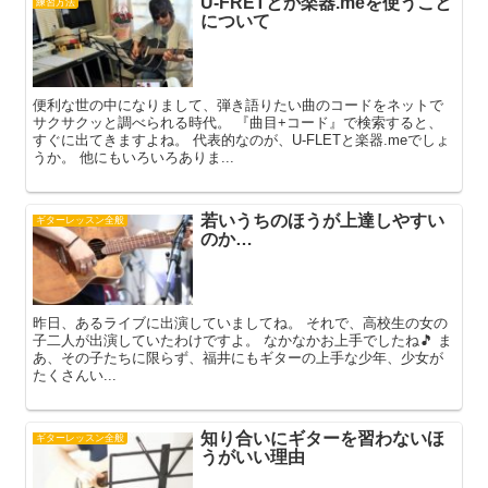
U-FRETとか楽器.meを使うこと
練習方法
について
便利な世の中になりまして、弾き語りたい曲のコードをネットで
サクサクッと調べられる時代。 『曲目+コード』で検索すると、
すぐに出てきますよね。 代表的なのが、U-FLETと楽器.meでしょ
うか。 他にもいろいろありま...
若いうちのほうが上達しやすい
ギターレッスン全般
のか…
昨日、あるライブに出演していましてね。 それで、高校生の女の
子二人が出演していたわけですよ。 なかなかお上手でしたね🎵 ま
あ、その子たちに限らず、福井にもギターの上手な少年、少女が
たくさんい...
知り合いにギターを習わないほ
ギターレッスン全般
うがいい理由